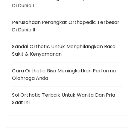
Di Dunia I
Perusahaan Perangkat Orthopedic Terbesar
Di Dunia II
Sandal Orthotic Untuk Menghilangkan Rasa
Sakit & Kenyamanan
Cara Orthotic Bisa Meningkatkan Performa
Olahraga Anda
Sol Orthotic Terbaik Untuk Wanita Dan Pria
Saat Ini