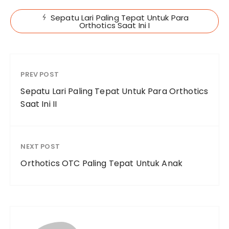
Sepatu Lari Paling Tepat Untuk Para
Orthotics Saat Ini I
PREV POST
Sepatu Lari Paling Tepat Untuk Para Orthotics
Saat Ini II
NEXT POST
Orthotics OTC Paling Tepat Untuk Anak