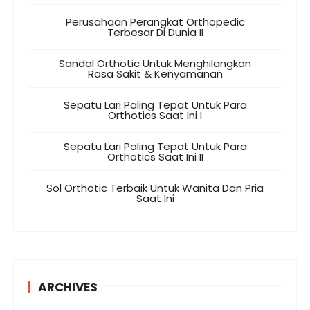
Perusahaan Perangkat Orthopedic
Terbesar Di Dunia II
Sandal Orthotic Untuk Menghilangkan
Rasa Sakit & Kenyamanan
Sepatu Lari Paling Tepat Untuk Para
Orthotics Saat Ini I
Sepatu Lari Paling Tepat Untuk Para
Orthotics Saat Ini II
Sol Orthotic Terbaik Untuk Wanita Dan Pria
Saat Ini
ARCHIVES