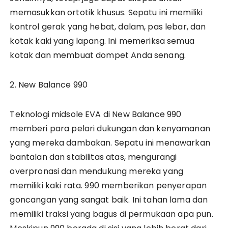
memasukkan ortotik khusus. Sepatu ini memiliki
kontrol gerak yang hebat, dalam, pas lebar, dan
kotak kaki yang lapang. Ini memeriksa semua
kotak dan membuat dompet Anda senang.
2. New Balance 990
Teknologi midsole EVA di New Balance 990
memberi para pelari dukungan dan kenyamanan
yang mereka dambakan. Sepatu ini menawarkan
bantalan dan stabilitas atas, mengurangi
overpronasi dan mendukung mereka yang
memiliki kaki rata. 990 memberikan penyerapan
goncangan yang sangat baik. Ini tahan lama dan
memiliki traksi yang bagus di permukaan apa pun.