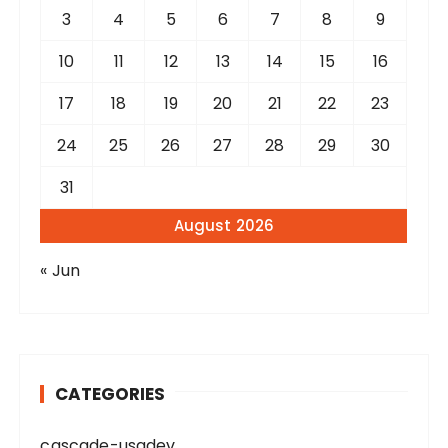
:
3
4
5
6
7
8
9
10
11
12
13
14
15
16
17
18
19
20
21
22
23
24
25
26
27
28
29
30
31
August 2026
« Jun
CATEGORIES
cascade-usadev