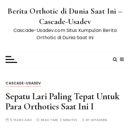
S
Berita Orthotic di Dunia Saat Ini –
k
i
Cascade-Usadev
p
Cascade-Usadev.com Situs Kumpulan Berita
t
Orthotic di Dunia Saat Ini
o
c
o
n
t
e
n
CASCADE-USADEV
t
Sepatu Lari Paling Tepat Untuk
Para Orthotics Saat Ini I
5 YEARS AGO
READ TIME:
2 MINUTES
BY
WPADMIN