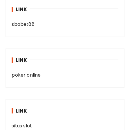
LINK
sbobet88
LINK
poker online
LINK
situs slot