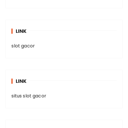
LINK
slot gacor
LINK
situs slot gacor