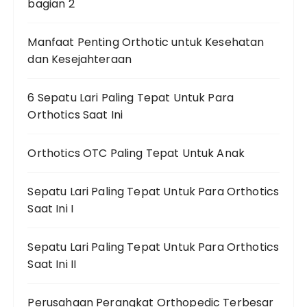
bagian 2
Manfaat Penting Orthotic untuk Kesehatan
dan Kesejahteraan
6 Sepatu Lari Paling Tepat Untuk Para
Orthotics Saat Ini
Orthotics OTC Paling Tepat Untuk Anak
Sepatu Lari Paling Tepat Untuk Para Orthotics
Saat Ini I
Sepatu Lari Paling Tepat Untuk Para Orthotics
Saat Ini II
Perusahaan Perangkat Orthopedic Terbesar