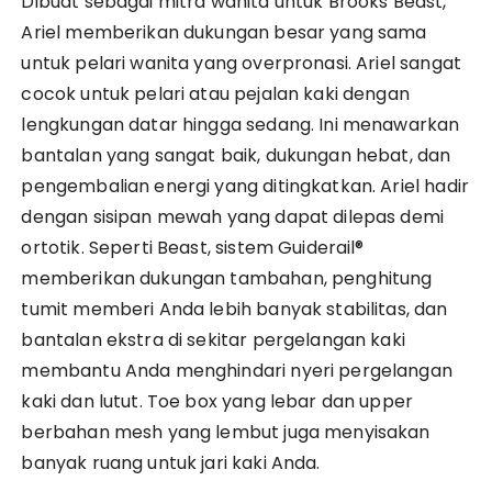
Dibuat sebagai mitra wanita untuk Brooks Beast,
Ariel memberikan dukungan besar yang sama
untuk pelari wanita yang overpronasi. Ariel sangat
cocok untuk pelari atau pejalan kaki dengan
lengkungan datar hingga sedang. Ini menawarkan
bantalan yang sangat baik, dukungan hebat, dan
pengembalian energi yang ditingkatkan. Ariel hadir
dengan sisipan mewah yang dapat dilepas demi
ortotik. Seperti Beast, sistem Guiderail®
memberikan dukungan tambahan, penghitung
tumit memberi Anda lebih banyak stabilitas, dan
bantalan ekstra di sekitar pergelangan kaki
membantu Anda menghindari nyeri pergelangan
kaki dan lutut. Toe box yang lebar dan upper
berbahan mesh yang lembut juga menyisakan
banyak ruang untuk jari kaki Anda.