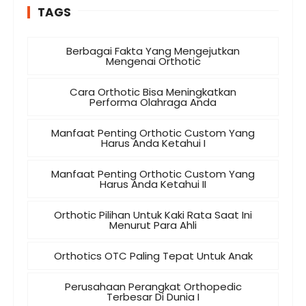
TAGS
Berbagai Fakta Yang Mengejutkan
Mengenai Orthotic
Cara Orthotic Bisa Meningkatkan
Performa Olahraga Anda
Manfaat Penting Orthotic Custom Yang
Harus Anda Ketahui I
Manfaat Penting Orthotic Custom Yang
Harus Anda Ketahui II
Orthotic Pilihan Untuk Kaki Rata Saat Ini
Menurut Para Ahli
Orthotics OTC Paling Tepat Untuk Anak
Perusahaan Perangkat Orthopedic
Terbesar Di Dunia I