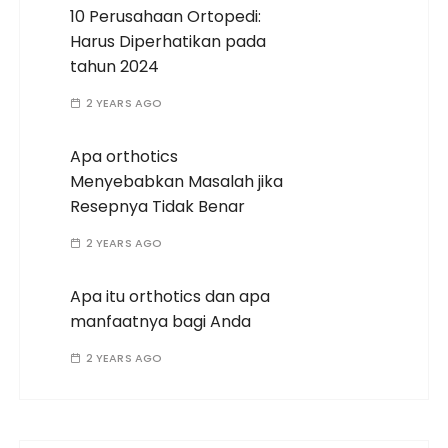
10 Perusahaan Ortopedi:
Harus Diperhatikan pada
tahun 2024
2 YEARS AGO
Apa orthotics
Menyebabkan Masalah jika
Resepnya Tidak Benar
2 YEARS AGO
Apa itu orthotics dan apa
manfaatnya bagi Anda
2 YEARS AGO