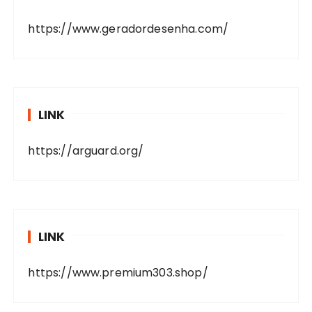
https://www.geradordesenha.com/
LINK
https://arguard.org/
LINK
https://www.premium303.shop/