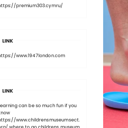
https://premium303.cymru/
LINK
https://www.1947london.com
LINK
Learning can be so much fun if you
know
https://www.childrensmuseumsect.
org/
where to go childrens museum