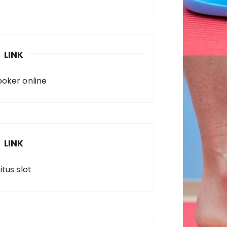
LINK
poker online
LINK
itus slot