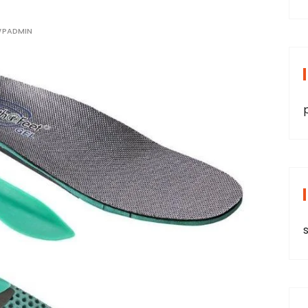
PADMIN
s