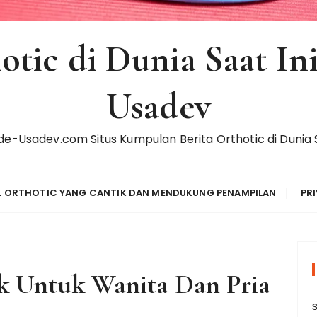
otic di Dunia Saat In
Usadev
e-Usadev.com Situs Kumpulan Berita Orthotic di Dunia S
 ORTHOTIC YANG CANTIK DAN MENDUKUNG PENAMPILAN
PR
ik Untuk Wanita Dan Pria