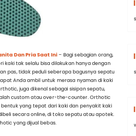
nita Dan Pria Saat Ini
– Bagi sebagian orang,
i kaki tak selalu bisa dilakukan hanya dengan
n pas, tidak peduli seberapa bagusnya sepatu
g dapat Anda ambil untuk merasa nyaman di kaki
rthotic, juga dikenal sebagai sisipan sepatu,
alah custom atau over-the-counter. Orthotic
bentuk yang tepat dari kaki dan penyakit kaki
beli secara online, di toko sepatu atau apotek.
thotic yang dijual bebas.