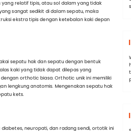
yang relatif tipis, atau sol dalam yang tidak
yang sangat sedikit di dalam sepatu, maka
struksi ekstra tipis dengan ketebalan kaki depan
makai sepatu hak dan sepatu dengan bentuk
las kaki yang tidak dapat dilepas yang
t
ngan orthotic biasa. Orthotic unik ini memiliki
an lengkung anatomis. Mengenakan sepatu hak
patu kets.
i diabetes, neuropati, dan radang sendi, ortotik ini