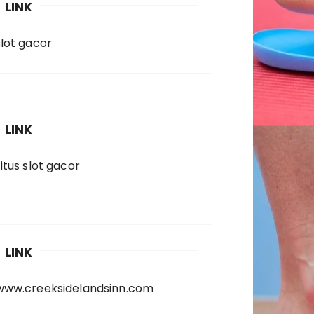
LINK
slot gacor
LINK
situs slot gacor
LINK
www.creeksidelandsinn.com