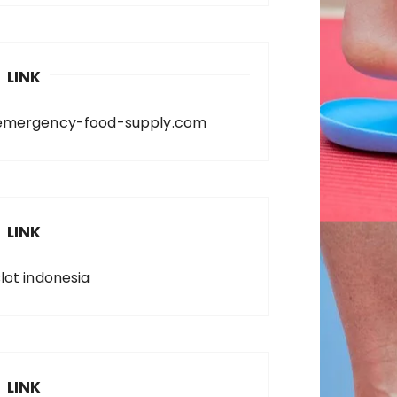
LINK
emergency-food-supply.com
LINK
slot indonesia
LINK