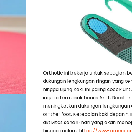
Orthotic ini bekerja untuk sebagian b
dukungan lengkungan ringan yang ter
hingga ujung kaki. Ini paling cocok un
ini juga termasuk bonus Arch Booster
meningkatkan dukungan lengkungan d
of-the-foot. Ketebalan kaki depan ”. I
aktivitas sehari-hari yang akan men
hingga malam. ht
tps://www.america